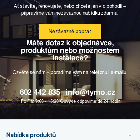
Ať stavíte, renovujete, nebo chcete jen víc pohodlí –
připravíme vám nezávaznou nabídku zdarma.
Nezávazně poptat
Máte dotaz k objednávce,
produktům nebo možnostem
instalace?
Ozvěte se nám – poradíme vám na telefonu i e-mailu.
602 442 835
info@tymo.cz
Po-Pá: 9:00 - 15:30
Obvykle odpovíme do 24 hodin
Nabídka produktů