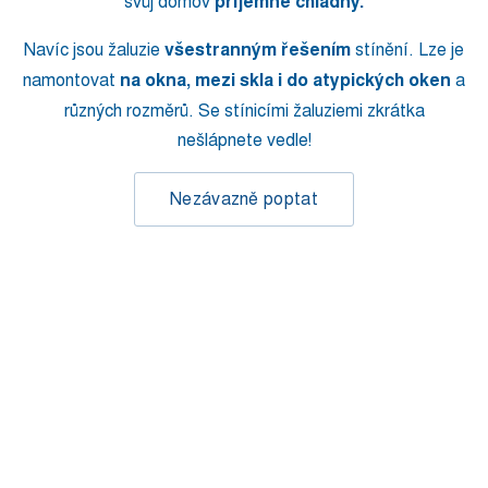
svůj domov
příjemně chladný.
Navíc jsou žaluzie
všestranným řešením
stínění. Lze je
namontovat
na okna, mezi skla i do atypických oken
a
různých rozměrů. Se stínicími žaluziemi zkrátka
nešlápnete vedle!
Nezávazně poptat