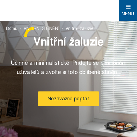
MENU
Domů
VNITŘNÍ STÍNĚNÍ
Vnitřní žaluzie
Vnitřní žaluzie
Účinné a minimalistické. Přidejte se k milionům
uživatelů a zvolte si toto oblíbené stínění.
Nezávazně poptat