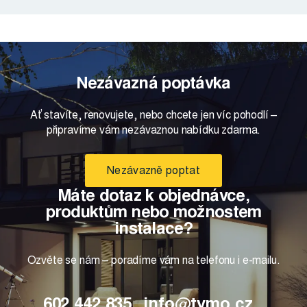
Nezávazná poptávka
Ať stavíte, renovujete, nebo chcete jen víc pohodlí –
připravíme vám nezávaznou nabídku zdarma.
Nezávazně poptat
Máte dotaz k objednávce,
produktům nebo možnostem
instalace?
Ozvěte se nám – poradíme vám na telefonu i e-mailu.
602 442 835
info@tymo.cz