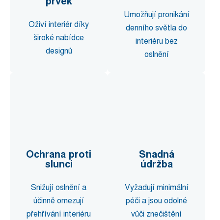
prvek
Umožňují pronikání
Oživí interiér díky
denního světla do
široké nabídce
interiéru bez
designů
oslnění
Ochrana proti
Snadná
slunci
údržba
Snižují oslnění a
Vyžadují minimální
účinně omezují
péči a jsou odolné
přehřívání interiéru
vůči znečištění