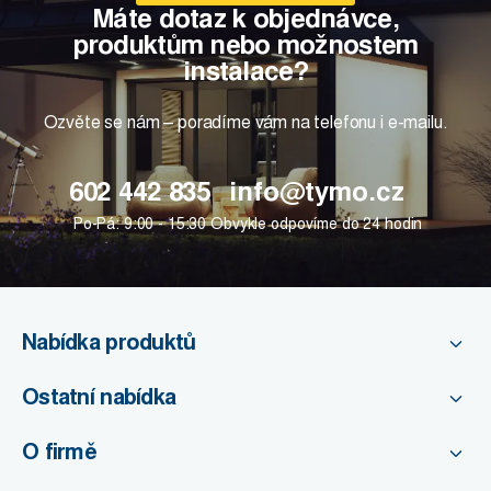
Máte dotaz k objednávce,
produktům nebo možnostem
instalace?
Ozvěte se nám – poradíme vám na telefonu i e-mailu.
602 442 835
info@tymo.cz
Po-Pá: 9:00 - 15:30
Obvykle odpovíme do 24 hodin
Nabídka produktů
Ostatní nabídka
O firmě