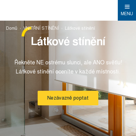
MENU
Domů
VNITŘNÍ STÍNĚNÍ
Látkové stínění
Látkové stínění
Řekněte NE ostrému slunci, ale ANO světlu!
Látkové stínění oceníte v každé místnosti.
Nezávazně poptat