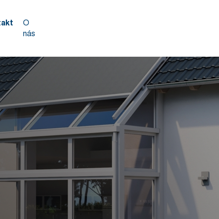
takt
O
nás