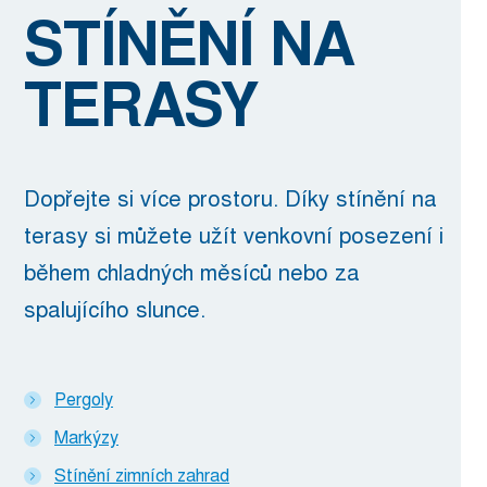
STÍNĚNÍ NA
TERASY
Dopřejte si více prostoru. Díky stínění na
terasy si můžete užít venkovní posezení i
během chladných měsíců nebo za
spalujícího slunce.
Pergoly
Markýzy
Stínění zimních zahrad