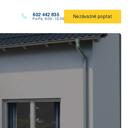
602 442 835
Nezávazně poptat
Po-Pá: 9:00 - 15:30